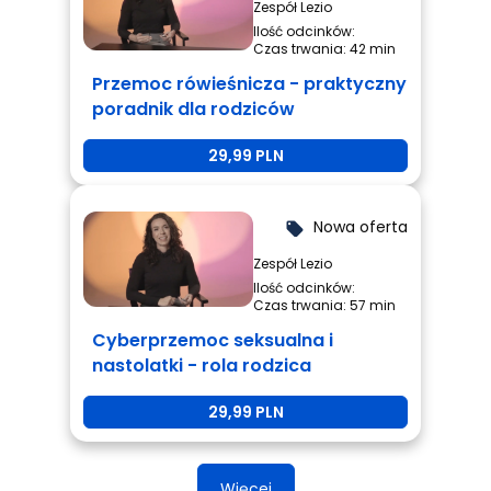
Zespół Lezio
Ilość odcinków:
Czas trwania: 42 min
Przemoc rówieśnicza - praktyczny
poradnik dla rodziców
29,99 PLN
Nowa oferta
local_offer
Zespół Lezio
Ilość odcinków:
Czas trwania: 57 min
Cyberprzemoc seksualna i
nastolatki - rola rodzica
29,99 PLN
Więcej