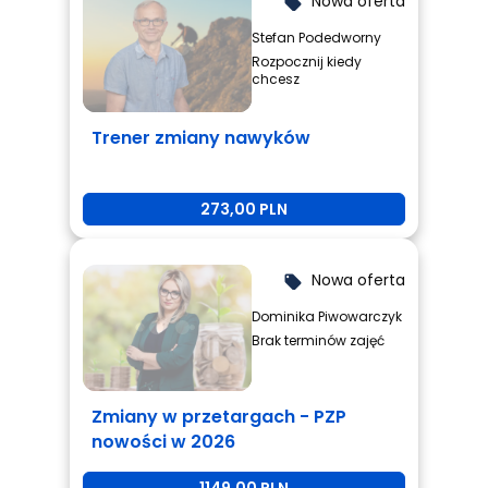
Nowa oferta
local_offer
Stefan Podedworny
Rozpocznij kiedy
chcesz
Trener zmiany nawyków
273,00 PLN
Nowa oferta
local_offer
Dominika Piwowarczyk
Brak terminów zajęć
Zmiany w przetargach - PZP
nowości w 2026