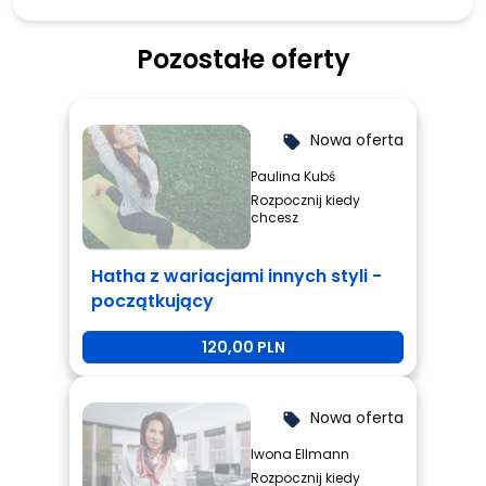
Pozostałe oferty
Nowa oferta
local_offer
Paulina Kubś
Rozpocznij kiedy
chcesz
Hatha z wariacjami innych styli -
początkujący
120,00 PLN
Nowa oferta
local_offer
Iwona Ellmann
Rozpocznij kiedy