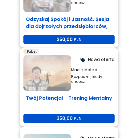
chcesz
Odzyskaj Spokój i Jasność. Sesja
dla dojrzałych przedsiębiorców,
którzy są zmęczeni i potrzebują
250,00 PLN
zmiany.
Pakiet
Nowa oferta
local_offer
Maciej Mateja
Rozpocznij kiedy
chcesz
Twój Potencjał - Trening Mentalny
350,00 PLN