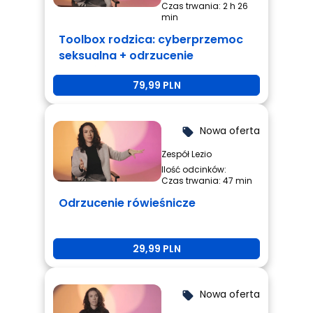
Czas trwania: 2 h 26
min
Toolbox rodzica: cyberprzemoc
seksualna + odrzucenie
rówieśnicze + przemoc
79,99 PLN
rówieśnicza
Nowa oferta
local_offer
Zespół Lezio
Ilość odcinków:
Czas trwania: 47 min
Odrzucenie rówieśnicze
29,99 PLN
Nowa oferta
local_offer