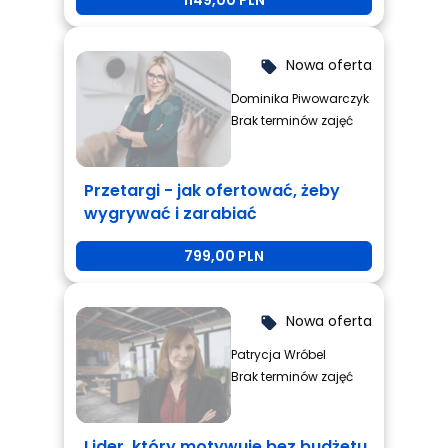
1149,00 PLN
Nowa oferta
local_offer
Dominika Piwowarczyk
Brak terminów zajęć
Przetargi - jak ofertować, żeby
wygrywać i zarabiać
799,00 PLN
Nowa oferta
local_offer
Patrycja Wróbel
Brak terminów zajęć
Lider, który motywuje bez budżetu