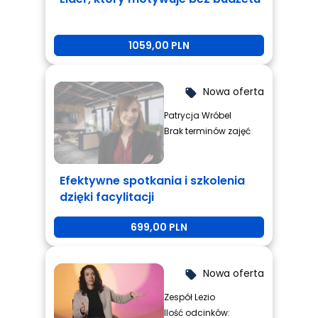
1059,00 PLN
Nowa oferta
local_offer
Patrycja Wróbel
Brak terminów zajęć
Efektywne spotkania i szkolenia
dzięki facylitacji
699,00 PLN
Nowa oferta
local_offer
Zespół Lezio
Ilość odcinków: