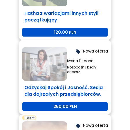
Hatha z wariacjami innych styli -
początkujący
120,00 PLN
Nowa oferta
local_offer
Iwona Ellmann
Rozpocznij kiedy
chcesz
Odzyskaj Spokój i Jasność. Sesja
dla dojrzałych przedsiębiorców,
którzy są zmęczeni i potrzebują
250,00 PLN
zmiany.
Pakiet
Nowa oferta
local_offer