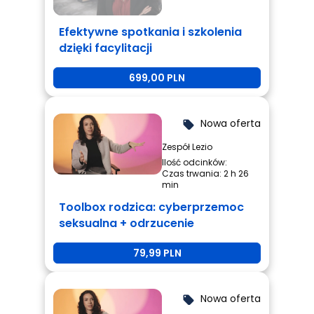
Efektywne spotkania i szkolenia
dzięki facylitacji
699,00 PLN
Nowa oferta
local_offer
Zespół Lezio
Ilość odcinków:
Czas trwania: 2 h 26
min
Toolbox rodzica: cyberprzemoc
seksualna + odrzucenie
rówieśnicze + przemoc
79,99 PLN
rówieśnicza
Nowa oferta
local_offer