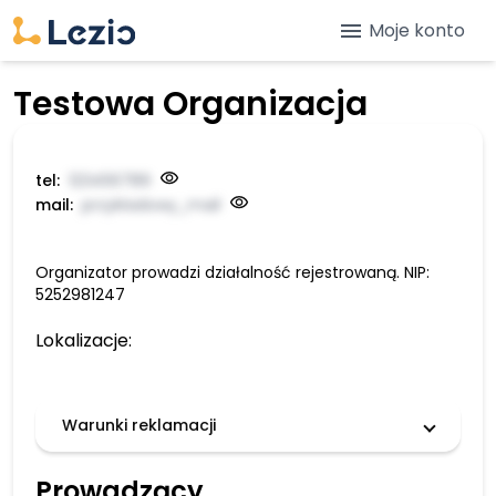
menu
Moje konto
Testowa Organizacja
tel:
123456789
mail:
przykładowy_mail
Organizator prowadzi działalność rejestrowaną. NIP:
5252981247
Lokalizacje:
Warunki reklamacji
Prowadzący