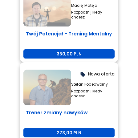
Maciej Mateja
Rozpocznij kiedy
chcesz
Twój Potencjał - Trening Mentalny
350,00 PLN
Nowa oferta
local_offer
Stefan Podedworny
Rozpocznij kiedy
chcesz
Trener zmiany nawyków
273,00 PLN