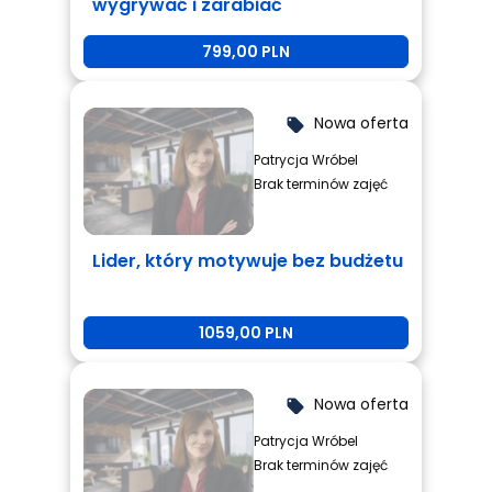
wygrywać i zarabiać
799,00 PLN
Nowa oferta
local_offer
Patrycja Wróbel
Brak terminów zajęć
Lider, który motywuje bez budżetu
1059,00 PLN
Nowa oferta
local_offer
Patrycja Wróbel
Brak terminów zajęć