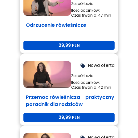
Zespół Lezio
Ilość odcinków:
Czas trwania: 47 min
Odrzucenie rówieśnicze
29,99 PLN
Nowa oferta
local_offer
Zespół Lezio
Ilość odcinków:
Czas trwania: 42 min
Przemoc rówieśnicza - praktyczny
poradnik dla rodziców
29,99 PLN
Nowa oferta
local_offer