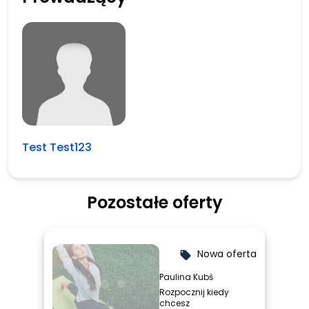
Test Test123
Pozostałe oferty
Nowa oferta
local_offer
Paulina Kubś
Rozpocznij kiedy
chcesz