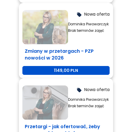
Nowa oferta
local_offer
Dominika Piwowarczyk
Brak terminów zajęć
Zmiany w przetargach - PZP
nowości w 2026
1149,00 PLN
Nowa oferta
local_offer
Dominika Piwowarczyk
Brak terminów zajęć
Przetargi - jak ofertować, żeby