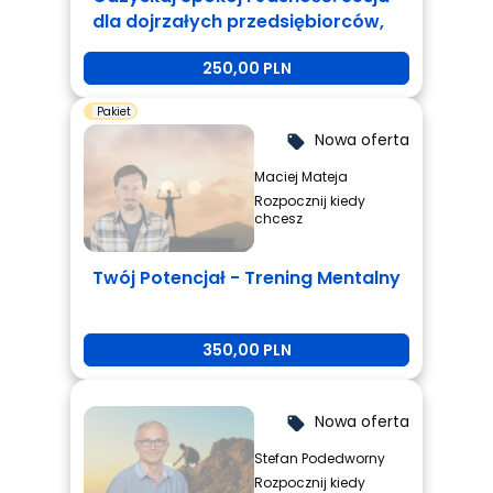
dla dojrzałych przedsiębiorców,
którzy są zmęczeni i potrzebują
250,00 PLN
zmiany.
Pakiet
Nowa oferta
local_offer
Maciej Mateja
Rozpocznij kiedy
chcesz
Twój Potencjał - Trening Mentalny
350,00 PLN
Nowa oferta
local_offer
Stefan Podedworny
Rozpocznij kiedy