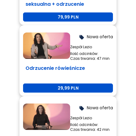
seksualna + odrzucenie
rówieśnicze + przemoc
79,99 PLN
rówieśnicza
Nowa oferta
local_offer
Zespół Lezio
Ilość odcinków:
Czas trwania: 47 min
Odrzucenie rówieśnicze
29,99 PLN
Nowa oferta
local_offer
Zespół Lezio
Ilość odcinków:
Czas trwania: 42 min