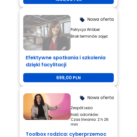
Nowa oferta
local_offer
Patrycja Wróbel
Brak terminów zajęć
Efektywne spotkania i szkolenia
dzięki facylitacji
699,00 PLN
Nowa oferta
local_offer
Zespół Lezio
Ilość odcinków:
Czas trwania: 2 h 26
min
Toolbox rodzica: cyberprzemoc