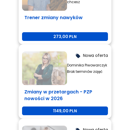
chcesz
Trener zmiany nawyków
273,00 PLN
Nowa oferta
local_offer
Dominika Piwowarczyk
Brak terminów zajęć
Zmiany w przetargach - PZP
nowości w 2026
1149,00 PLN
Nowa oferta