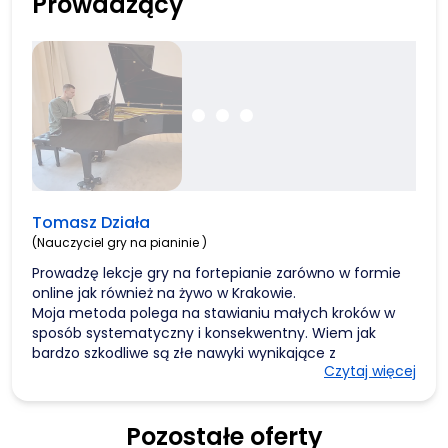
Prowadzący
Tomasz Działa
(Nauczyciel gry na pianinie )
Prowadzę lekcje gry na fortepianie zarówno w formie
online jak również na żywo w Krakowie.
Moja metoda polega na stawianiu małych kroków w
sposób systematyczny i konsekwentny. Wiem jak
bardzo szkodliwe są złe nawyki wynikające z
Czytaj więcej
nieprawidłowego ułożenia rąk. Brak odpowiedniej
techniki nie daje możliwości rozwoju. Dlatego bardzo
dużą wagę stawiam na wypracowanie odpowiednich
Pozostałe oferty
nawyków i prawidłowego ułożenia rąk.