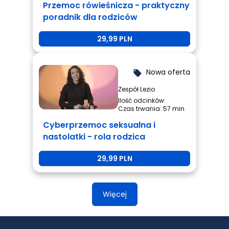
Przemoc rówieśnicza - praktyczny
poradnik dla rodziców
29,99 PLN
Nowa oferta
local_offer
Zespół Lezio
Ilość odcinków:
Czas trwania: 57 min
Cyberprzemoc seksualna i
nastolatki - rola rodzica
29,99 PLN
Więcej