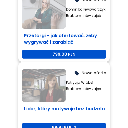
local_offer
Dominika Piwowarczyk
Brak terminów zajęć
Przetargi - jak ofertować, żeby
wygrywać i zarabiać
799,00 PLN
Nowa oferta
local_offer
Patrycja Wróbel
Brak terminów zajęć
Lider, który motywuje bez budżetu
1059,00 PLN