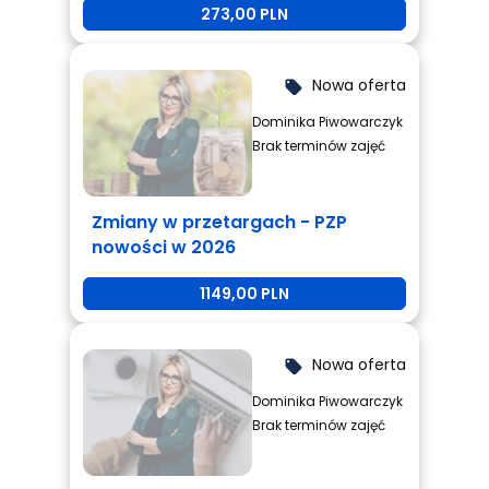
273,00 PLN
Nowa oferta
local_offer
Dominika Piwowarczyk
Brak terminów zajęć
Zmiany w przetargach - PZP
nowości w 2026
1149,00 PLN
Nowa oferta
local_offer
Dominika Piwowarczyk
Brak terminów zajęć