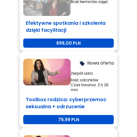
Brak terminów zajęć
Efektywne spotkania i szkolenia
dzięki facylitacji
699,00 PLN
Nowa oferta
local_offer
Zespół Lezio
Ilość odcinków:
Czas trwania: 2 h 26
min
Toolbox rodzica: cyberprzemoc
seksualna + odrzucenie
rówieśnicze + przemoc
79,99 PLN
rówieśnicza