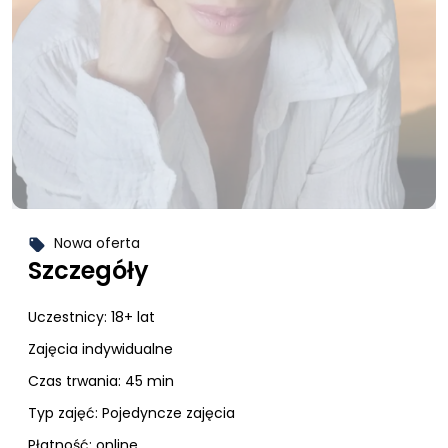
Nowa oferta
local_offer
Szczegóły
Uczestnicy:
18+ lat
Zajęcia indywidualne
Czas trwania: 45 min
Typ zajęć:
Pojedyncze zajęcia
Płatność:
online