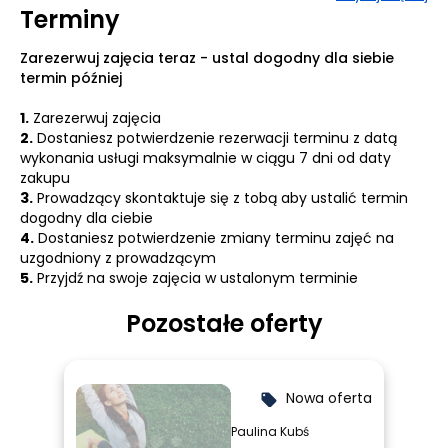
Terminy
Jako Architektka Matrycy uczę innych dokładnie tego:
jak wyjść z narzuconych scenariuszy i zakorzenić pewność
Zarezerwuj zajęcia teraz - ustal dogodny dla siebie
siebie w tym, co czujesz, a nie w tym, co mówią inni.
termin później
Jako
Mentor Strategiczny projektuję drogi wyjścia z
sytuacji, które wydają się bez wyjścia.
1.
Zarezerwuj zajęcia
Moje podejście to synteza merytorycznej wiedzy,
2.
Dostaniesz potwierdzenie rezerwacji terminu z datą
zrozumienia i doświadczenia.. Opieram je na solidnych
wykonania usługi maksymalnie w ciągu 7 dni od daty
fundamentach dwóch szkół coachingowych,
zakupu
wykształceniu prawniczym oraz wiedzy z zakresu
3.
Prowadzący skontaktuje się z tobą aby ustalić termin
numerologii i rozwoju duchowego.
dogodny dla ciebie
4.
Dostaniesz potwierdzenie zmiany terminu zajęć na
​Czasami jest naprawdę trudno. Wiem o tym,
uzgodniony z prowadzącym
rozumiem.Ten moment, kiedy stoisz na zgliszczach i nie
5.
Przyjdź na swoje zajęcia w ustalonym terminie
masz pojęcia, dokąd pójść ani co zrobić.
Kiedy coś, co miało być zawsze, rozpadło się i nie zostało
Pozostałe oferty
już nic.
Twoja głowa interpretuje brak planu jako permanentny
koniec wszystkiego. Mózg nienawidzi braku danych i
natychmiast podpowiada Ci najczarnierstyczny
Nowa oferta
local_offer
scenariusz: że poza tym punktem, w którym teraz jesteś,
Paulina Kubś
nie ma już nic więcej. Nie potrafisz sobie nawet wyobrazić