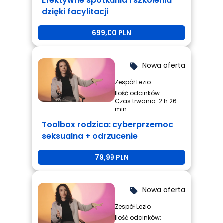
Efektywne spotkania i szkolenia
dzięki facylitacji
699,00 PLN
Nowa oferta
local_offer
Zespół Lezio
Ilość odcinków:
Czas trwania: 2 h 26
min
Toolbox rodzica: cyberprzemoc
seksualna + odrzucenie
rówieśnicze + przemoc
79,99 PLN
rówieśnicza
Nowa oferta
local_offer
Zespół Lezio
Ilość odcinków: