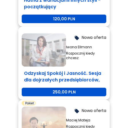
Hatha z wariacjami innych styli -
początkujący
120,00 PLN
Nowa oferta
local_offer
Iwona Ellmann
Rozpocznij kiedy
chcesz
Odzyskaj Spokój i Jasność. Sesja
dla dojrzałych przedsiębiorców,
którzy są zmęczeni i potrzebują
250,00 PLN
zmiany.
Pakiet
Nowa oferta
local_offer
Maciej Mateja
Rozpocznij kiedy