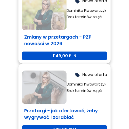
Nowa oferta
local_offer
Dominika Piwowarczyk
Brak terminów zajęć
Zmiany w przetargach - PZP
nowości w 2026
1149,00 PLN
Nowa oferta
local_offer
Dominika Piwowarczyk
Brak terminów zajęć
Przetargi - jak ofertować, żeby
wygrywać i zarabiać