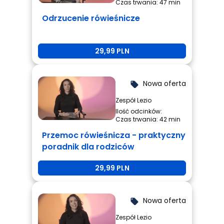
Czas trwania: 47 min
Odrzucenie rówieśnicze
29,99 PLN
Nowa oferta
local_offer
Zespół Lezio
Ilość odcinków:
Czas trwania: 42 min
Przemoc rówieśnicza - praktyczny
poradnik dla rodziców
29,99 PLN
Nowa oferta
local_offer
Zespół Lezio