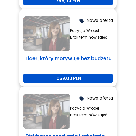
799,00 PLN
Nowa oferta
local_offer
Patrycja Wróbel
Brak terminów zajęć
Lider, który motywuje bez budżetu
1059,00 PLN
Nowa oferta
local_offer
Patrycja Wróbel
Brak terminów zajęć