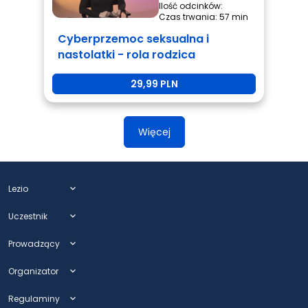
Ilość odcinków:
Czas trwania: 57 min
Cyberprzemoc seksualna i
nastolatki - rola rodzica
29,99 PLN
Więcej
Lezio
expand_more
Uczestnik
expand_more
Prowadzący
expand_more
Organizator
expand_more
Regulaminy
expand_more