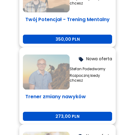
chcesz
Twój Potencjał - Trening Mentalny
350,00 PLN
Nowa oferta
local_offer
Stefan Podedworny
Rozpocznij kiedy
chcesz
Trener zmiany nawyków
273,00 PLN