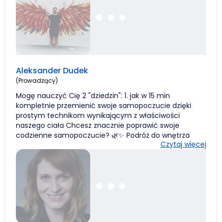
Aleksander Dudek
(Prowadzący)
Mogę nauczyć Cię 2 "dziedzin": 1. jak w 15 min
kompletnie przemienić swoje samopoczucie dzięki
prostym technikom wynikającym z właściwości
naszego ciała Chcesz znacznie poprawić swoje
codzienne samopoczucie? 🌿✨ Podróż do wnętrza
Czytaj więcej
siebie bywa wyzwaniem, ale przy wsparciu osoby z
doświadczeniem może stać się piękną i
transformującą przygodą. Dlatego zapraszam Cię na
indywidualne sesje medytacyjne 1 na 1! 🧘‍♀️🧘‍♂️ Jak to
działa? 1️⃣ Umów się na pierwszą konsultację. 2️⃣
Porozmawiamy o Twoich motywacjach i
oczekiwaniach. 3️⃣ Przeprowadzę Cię przez proste,
skuteczne techniki medytacji, które będziesz